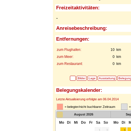
Freizeitaktivitäten:
-
Anreisebeschreibung:
Entfernungen:
zum Flughafen:
10 km
zum Meer:
0 km
zum Restaurant:
0 km
Bilder
Lage
Ausstattung
Belegun
Belegungskalender:
Letzte Aktualisierung erfolgte am 06.04.2014
= belegter/nicht buchbarer Zeitraum
=
August
2026
Se
Mo
Di
Mi
Do
Fr
Sa
So
Mo
Di
M
1
2
1