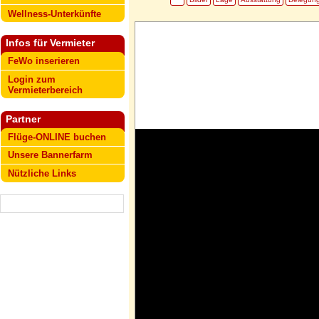
Wellness-Unterkünfte
Infos für Vermieter
FeWo inserieren
Login zum
Vermieterbereich
Partner
Flüge-ONLINE buchen
Unsere Bannerfarm
Nützliche Links