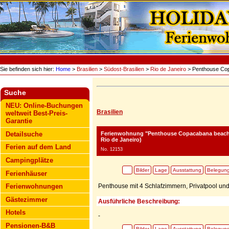
Sie befinden sich hier:
Home
>
Brasilien
>
Südost-Brasilien
>
Rio de Janeiro
> Penthouse Co
Suche
NEU: Online-Buchungen
Brasilien
weltweit Best-Preis-
Garantie
Ferienwohnung "Penthouse Copacabana beach
Detailsuche
Rio de Janeiro)
Ferien auf dem Land
No. 12153
Campingplätze
Bilder
Lage
Ausstattung
Belegun
Ferienhäuser
Penthouse mit 4 Schlafzimmern, Privatpool und
Ferienwohnungen
Gästezimmer
Ausführliche Beschreibung:
Hotels
-
Pensionen-B&B
Bilder
Lage
Ausstattung
Belegun