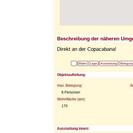
Beschreibung der näheren Umg
Direkt an der Copacabana!
Bilder
Lage
Ausstattung
Belegun
Objektaufteilung:
max. Belegung:
A
8 Personen
Wohnfläche (qm):
170
Ausstattung innen: