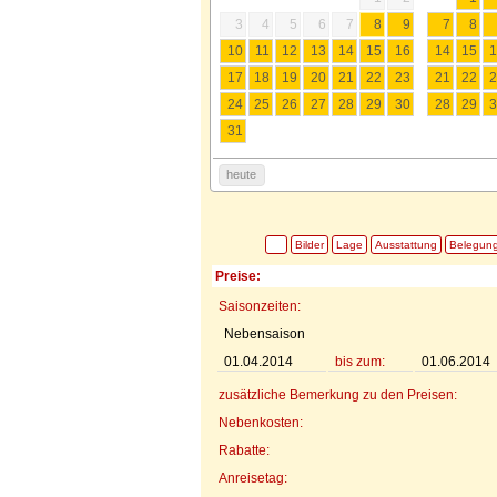
3
4
5
6
7
8
9
7
8
10
11
12
13
14
15
16
14
15
1
17
18
19
20
21
22
23
21
22
2
24
25
26
27
28
29
30
28
29
3
31
heute
Bilder
Lage
Ausstattung
Belegun
Preise:
Saisonzeiten:
Nebensaison
01.04.2014
bis zum:
01.06.2014
zusätzliche Bemerkung zu den Preisen:
Nebenkosten:
Rabatte:
Anreisetag: