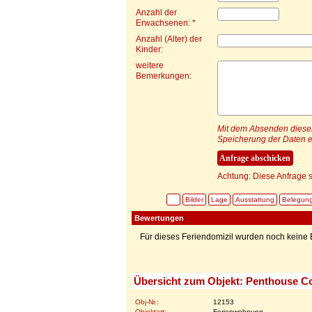
Anzahl der
Erwachsenen: *
Anzahl (Alter) der
Kinder:
weitere
Bemerkungen:
Mit dem Absenden dieser 
Speicherung der Daten e
Achtung: Diese Anfrage s
Bilder
Lage
Ausstattung
Belegun
Bewertungen
Für dieses Feriendomizil wurden noch kein
Übersicht zum Objekt: Penthouse C
Obj-Nr.:
12153
Objektart:
Ferienwohnung