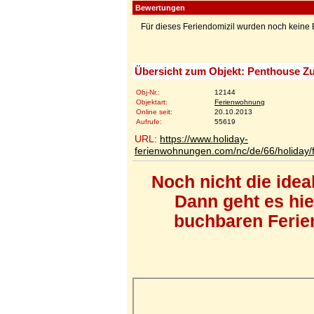
Bewertungen
Für dieses Feriendomizil wurden noch kein
Übersicht zum Objekt: Penthouse Z
Obj-Nr.:
12144
Objektart:
Ferienwohnung
Online seit:
20.10.2013
Aufrufe:
55619
URL:
https://www.holiday-
ferienwohnungen.com/nc/de/66/holiday/
Noch nicht die ide
Dann geht es hi
buchbaren Ferien