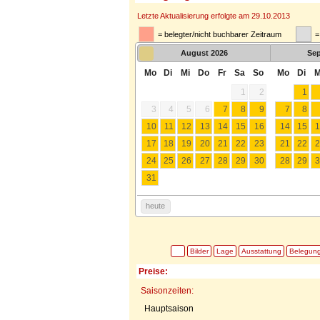
Letzte Aktualisierung erfolgte am 29.10.2013
= belegter/nicht buchbarer Zeitraum
=
August
2026
Se
Mo
Di
Mi
Do
Fr
Sa
So
Mo
Di
M
1
2
1
3
4
5
6
7
8
9
7
8
10
11
12
13
14
15
16
14
15
1
17
18
19
20
21
22
23
21
22
2
24
25
26
27
28
29
30
28
29
3
31
heute
Bilder
Lage
Ausstattung
Belegun
Preise:
Saisonzeiten:
Hauptsaison