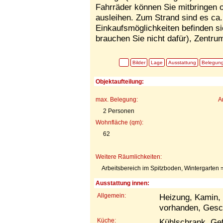
Fahrräder können Sie mitbringen 
ausleihen. Zum Strand sind es ca
Einkaufsmöglichkeiten befinden s
brauchen Sie nicht dafür), Zentr
Bilder
Lage
Ausstattung
Belegun
Objektaufteilung:
max. Belegung:
A
2 Personen
Wohnfläche (qm):
62
Weitere Räumlichkeiten:
Arbeitsbereich im Spitzboden, Wintergarten
Ausstattung innen:
Allgemein:
Heizung, Kamin,
vorhanden, Gesc
Küche:
Kühlschrank, Gef