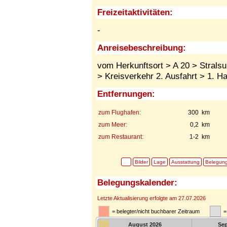
Freizeitaktivitäten:
-
Anreisebeschreibung:
vom Herkunftsort > A 20 > Strals
> Kreisverkehr 2. Ausfahrt > 1. Ha
Entfernungen:
zum Flughafen:
300 km
zum Meer:
0,2 km
zum Restaurant:
1-2 km
Bilder
Lage
Ausstattung
Belegun
Belegungskalender:
Letzte Aktualisierung erfolgte am 27.07.2026
= belegter/nicht buchbarer Zeitraum
=
August
2026
Se