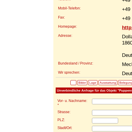
+49 
Mobil-Telefon:
+49
Fax:
+49 
Homepage:
http
Adresse:
Doll
1860
Deut
Bundesland / Provinz:
Mec
Wir sprechen:
Deut
Bilder
Lage
Ausstattung
Belegun
Unverbindliche Anfrage für das Objekt "Puppens
Vor- u. Nachname:
*
Strasse:
PLZ:
Stadt/Ort: