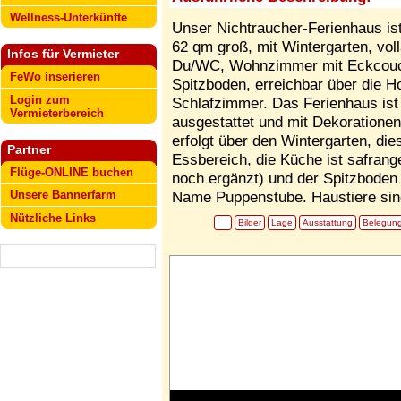
Wellness-Unterkünfte
Unser Nichtraucher-Ferienhaus ist
62 qm groß, mit Wintergarten, vo
Infos für Vermieter
Du/WC, Wohnzimmer mit Eckcouch
FeWo inserieren
Spitzboden, erreichbar über die H
Login zum
Schlafzimmer. Das Ferienhaus ist
Vermieterbereich
ausgestattet und mit Dekorationen 
erfolgt über den Wintergarten, die
Partner
Essbereich, die Küche ist safrang
Flüge-ONLINE buchen
noch ergänzt) und der Spitzboden i
Unsere Bannerfarm
Name Puppenstube. Haustiere sind 
Nützliche Links
Bilder
Lage
Ausstattung
Belegun