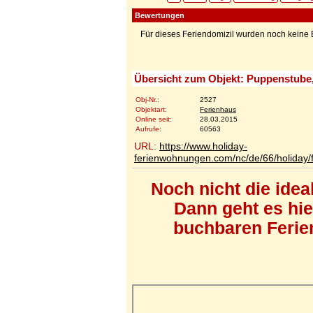
Bewertungen
Für dieses Feriendomizil wurden noch kein
Übersicht zum Objekt: Puppenstube,
Obj-Nr.:
2527
Objektart:
Ferienhaus
Online seit:
28.03.2015
Aufrufe:
60563
URL:
https://www.holiday-
ferienwohnungen.com/nc/de/66/holiday/
Noch nicht die ide
Dann geht es hi
buchbaren Ferien