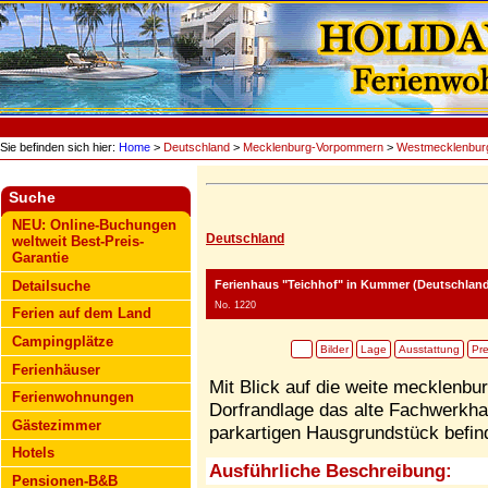
Sie befinden sich hier:
Home
>
Deutschland
>
Mecklenburg-Vorpommern
>
Westmecklenbur
Suche
NEU: Online-Buchungen
Deutschland
weltweit Best-Preis-
Garantie
Ferienhaus "Teichhof"
in Kummer (Deutschland
Detailsuche
No. 1220
Ferien auf dem Land
Campingplätze
Bilder
Lage
Ausstattung
Pre
Ferienhäuser
Mit Blick auf die weite mecklenbur
Ferienwohnungen
Dorfrandlage das alte Fachwerkh
Gästezimmer
parkartigen Hausgrundstück befind
Hotels
Ausführliche Beschreibung:
Pensionen-B&B