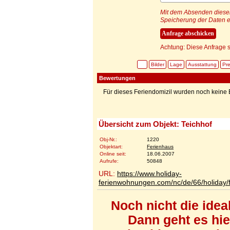
Mit dem Absenden dieser 
Speicherung der Daten e
Achtung: Diese Anfrage s
Bilder
Lage
Ausstattung
Pre
Bewertungen
Für dieses Feriendomizil wurden noch kein
Übersicht zum Objekt: Teichhof
Obj-Nr.:
1220
Objektart:
Ferienhaus
Online seit:
18.06.2007
Aufrufe:
50848
URL:
https://www.holiday-
ferienwohnungen.com/nc/de/66/holiday/fe
Noch nicht die ide
Dann geht es hi