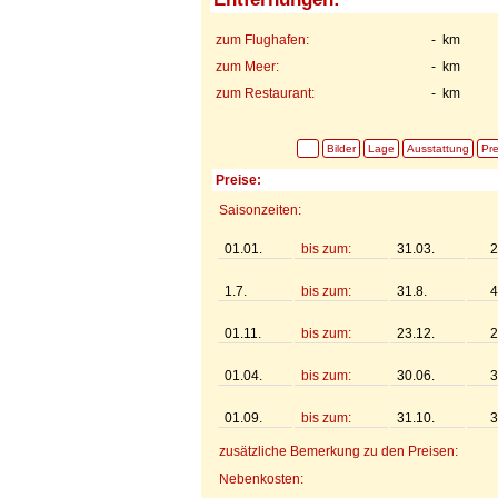
zum Flughafen:
- km
zum Meer:
- km
zum Restaurant:
- km
Bilder
Lage
Ausstattung
Pre
Preise:
Saisonzeiten:
01.01.
bis zum:
31.03.
2
1.7.
bis zum:
31.8.
4
01.11.
bis zum:
23.12.
2
01.04.
bis zum:
30.06.
3
01.09.
bis zum:
31.10.
3
zusätzliche Bemerkung zu den Preisen:
Nebenkosten: