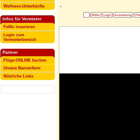
-
Wellness-Unterkünfte
Bilder
Lage
Ausstattung
Pre
Infos für Vermieter
FeWo inserieren
Login zum
Vermieterbereich
Partner
Flüge-ONLINE buchen
Unsere Bannerfarm
Nützliche Links