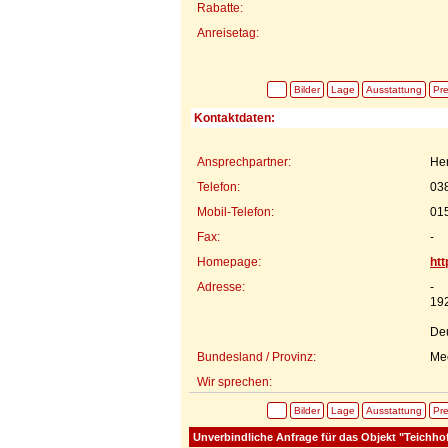
Rabatte:
Anreisetag:
Bilder
Lage
Ausstattung
Pre
Kontaktdaten:
Ansprechpartner:
He
Telefon:
03
Mobil-Telefon:
01
Fax:
-
Homepage:
htt
Adresse:
-
19
De
Bundesland / Provinz:
Me
Wir sprechen:
Bilder
Lage
Ausstattung
Pre
Unverbindliche Anfrage für das Objekt "Teichhof