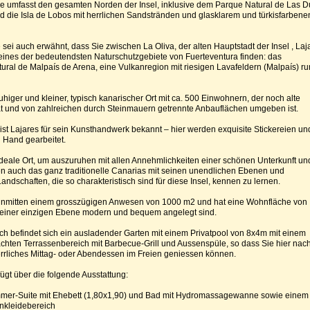
 umfasst den gesamten Norden der Insel, inklusive dem Parque Natural de Las 
d die Isla de Lobos mit herrlichen Sandstränden und glasklarem und türkisfarbene
e sei auch erwähnt, dass Sie zwischen La Oliva, der alten Hauptstadt der Insel , Laj
eines der bedeutendsten Naturschutzgebiete von Fuerteventura finden: das
al de Malpaís de Arena, eine Vulkanregion mit riesigen Lavafeldern (Malpaís) r
ruhiger und kleiner, typisch kanarischer Ort mit ca. 500 Einwohnern, der noch alte
 und von zahlreichen durch Steinmauern getrennte Anbauflächen umgeben ist.
st Lajares für sein Kunsthandwerk bekannt – hier werden exquisite Stickereien un
Hand gearbeitet.
 ideale Ort, um auszuruhen mit allen Annehmlichkeiten einer schönen Unterkunft un
en auch das ganz traditionelle Canarias mit seinen unendlichen Ebenen und
andschaften, die so charakteristisch sind für diese Insel, kennen zu lernen.
 inmitten einem grosszügigen Anwesen von 1000 m2 und hat eine Wohnfläche von
 einer einzigen Ebene modern und bequem angelegt sind.
h befindet sich ein ausladender Garten mit einem Privatpool von 8x4m mit einem
hten Terrassenbereich mit Barbecue-Grill und Aussenspüle, so dass Sie hier nac
rrliches Mittag- oder Abendessen im Freien geniessen können.
ügt über die folgende Ausstattung:
mmer-Suite mit Ehebett (1,80x1,90) und Bad mit Hydromassagewanne sowie einem
nkleidebereich