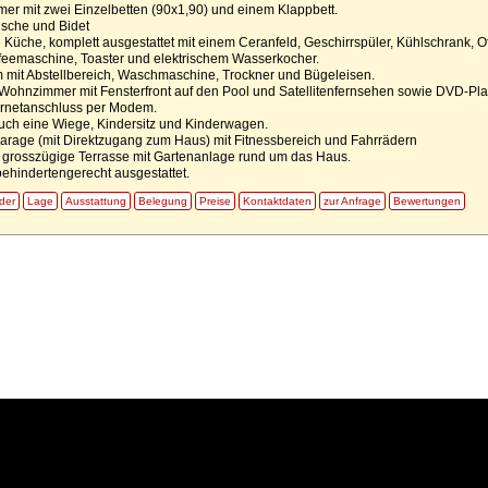
er mit zwei Einzelbetten (90x1,90) und einem Klappbett.
usche und Bidet
Küche, komplett ausgestattet mit einem Ceranfeld, Geschirrspüler, Kühlschrank, O
ffeemaschine, Toaster und elektrischem Wasserkocher.
 mit Abstellbereich, Waschmaschine, Trockner und Bügeleisen.
Wohnzimmer mit Fensterfront auf den Pool und Satellitenfernsehen sowie DVD-Pla
ternetanschluss per Modem.
auch eine Wiege, Kindersitz und Kinderwagen.
arage (mit Direktzugang zum Haus) mit Fitnessbereich und Fahrrädern
d grosszügige Terrasse mit Gartenanlage rund um das Haus.
behindertengerecht ausgestattet.
lder
Lage
Ausstattung
Belegung
Preise
Kontaktdaten
zur Anfrage
Bewertungen