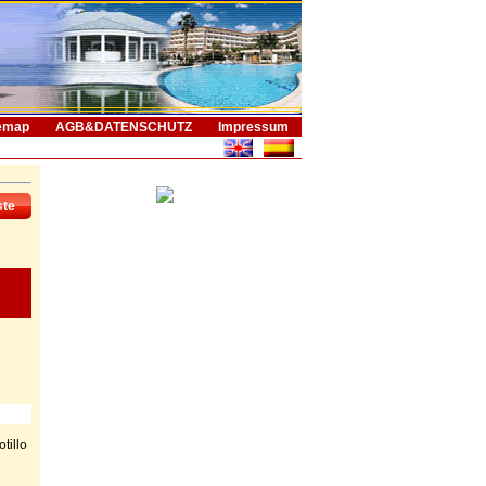
emap
AGB&DATENSCHUTZ
Impressum
ste
tillo