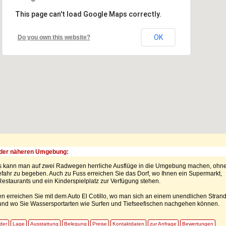
This page can't load Google Maps correctly.
OK
Do you own this website?
der näheren Umgebung:
s kann man auf zwei Radwegen herrliche Ausflüge in die Umgebung machen, ohn
efahr zu begeben. Auch zu Fuss erreichen Sie das Dorf, wo Ihnen ein Supermarkt,
estaurants und ein Kinderspielplatz zur Verfügung stehen.
en erreichen Sie mit dem Auto El Cotillo, wo man sich an einem unendlichen Stran
 und wo Sie Wassersportarten wie Surfen und Tiefseefischen nachgehen können.
lder
Lage
Ausstattung
Belegung
Preise
Kontaktdaten
zur Anfrage
Bewertungen