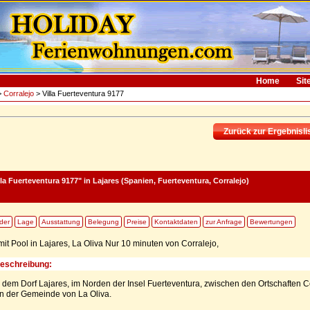
Home
Sit
>
Corralejo
> Villa Fuerteventura 9177
Zurück zur Ergebnisli
la Fuerteventura 9177"
in Lajares (Spanien, Fuerteventura, Corralejo)
lder
Lage
Ausstattung
Belegung
Preise
Kontaktdaten
zur Anfrage
Bewertungen
 mit Pool in Lajares, La Oliva Nur 10 minuten von Corralejo,
Beschreibung:
 in dem Dorf Lajares, im Norden der Insel Fuerteventura, zwischen den Ortschaften Co
in der Gemeinde von La Oliva.