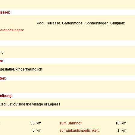
ussen:
Pool, Terrasse, Gartenmöbel, Sonnenliegen, Grillplatz
einrichtungen:
ng
n:
gestattet,
kinderfreundlich
ten:
eibung:
ated just outside the village of Lajares
:
35 km
zum Bahnhof:
10 km
5 km
zur Einkaufsmöglichkeit:
1 km