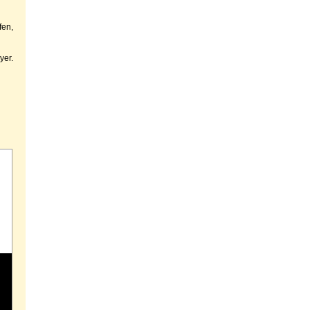
fen,
yer.