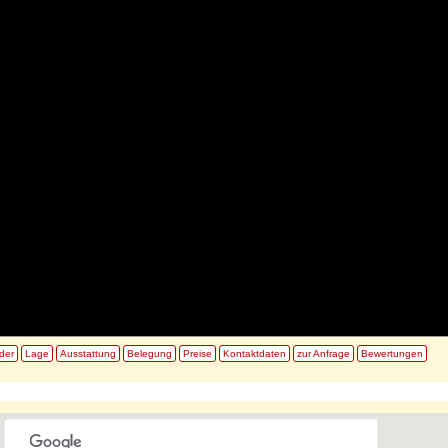
lder
Lage
Ausstattung
Belegung
Preise
Kontaktdaten
zur Anfrage
Bewertungen