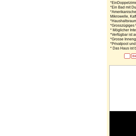
*EinDoppelzimm
*Ein Bad mit D
*Amerikanische 
Mikrowelle, Ka
*Haushaltsraum
*Grosszügiges 
* Möglicher In
*Verfügbar ist 
*Grosse Inneng
*Privatpool un
* Das Haus ist 
Bi