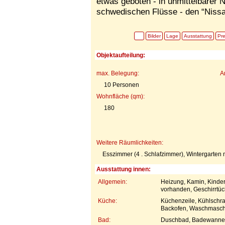
etwas geboten - in unmittelbarer N
schwedischen Flüsse - den “Nissa
Bilder
Lage
Ausstattung
Pre
Objektaufteilung:
max. Belegung:
A
10 Personen
Wohnfläche (qm):
180
Weitere Räumlichkeiten:
Esszimmer (4 . Schlafzimmer), Wintergarten 
Ausstattung innen:
Allgemein:
Heizung, Kamin, Kinde
vorhanden, Geschirrtü
Küche:
Küchenzeile, Kühlschra
Backofen, Waschmaschi
Bad:
Duschbad, Badewanne