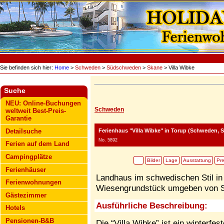
Sie befinden sich hier:
Home
>
Schweden
>
Südschweden
>
Skane
> Villa Wibke
Suche
NEU: Online-Buchungen
Schweden
weltweit Best-Preis-
Garantie
Ferienhaus "Villa Wibke"
in Torup (Schweden, 
Detailsuche
No. 5892
Ferien auf dem Land
Campingplätze
Bilder
Lage
Ausstattung
Pre
Ferienhäuser
Landhaus im schwedischen Stil i
Ferienwohnungen
Wiesengrundstück umgeben von S
Gästezimmer
Ausführliche Beschreibung:
Hotels
Pensionen-B&B
Die “Villa Wibke” ist ein winterfe