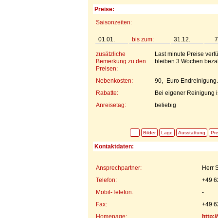
Preise:
Saisonzeiten:
01.01.
bis zum:
31.12.
7
zusätzliche
Last minute Preise verf
Bemerkung zu den
bleiben 3 Wochen bezah
Preisen:
Nebenkosten:
90,- Euro Endreinigung.
Rabatte:
Bei eigener Reinigung is
Anreisetag:
beliebig
Bilder
Lage
Ausstattung
Pre
Kontaktdaten:
Ansprechpartner:
Herr 
Telefon:
+49 6
Mobil-Telefon:
-
Fax:
+49 6
Homepage:
http: