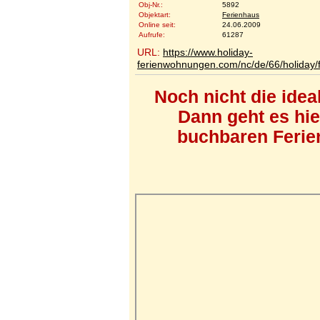
Obj-Nr.:
5892
Objektart:
Ferienhaus
Online seit:
24.06.2009
Aufrufe:
61287
URL:
https://www.holiday-
ferienwohnungen.com/nc/de/66/holiday/fe
Noch nicht die ide
Dann geht es hi
buchbaren Ferien