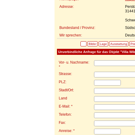
Adresse:
Perst
31441
Schw
Bundesland / Provinz:
Süds
Wir sprechen:
Deuts
Bilder
Lage
Ausstattung
Pre
Unverbindliche Anfrage für das Objekt "Villa Wib
Vor- u. Nachname:
*
Strasse:
PLZ:
Stadt/Ort:
Land
E-Mail: *
Telefon:
Fax:
Anreise: *