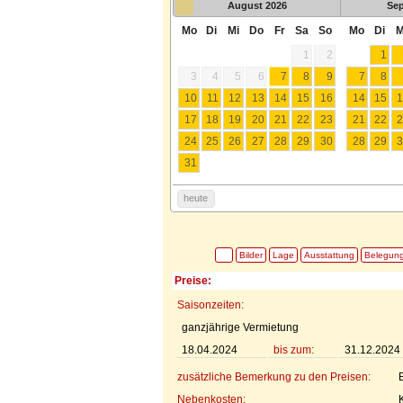
August
2026
Se
Mo
Di
Mi
Do
Fr
Sa
So
Mo
Di
M
1
2
1
3
4
5
6
7
8
9
7
8
10
11
12
13
14
15
16
14
15
1
17
18
19
20
21
22
23
21
22
2
24
25
26
27
28
29
30
28
29
3
31
heute
Bilder
Lage
Ausstattung
Belegun
Preise:
Saisonzeiten:
ganzjährige Vermietung
18.04.2024
bis zum:
31.12.2024
zusätzliche Bemerkung zu den Preisen:
Nebenkosten: