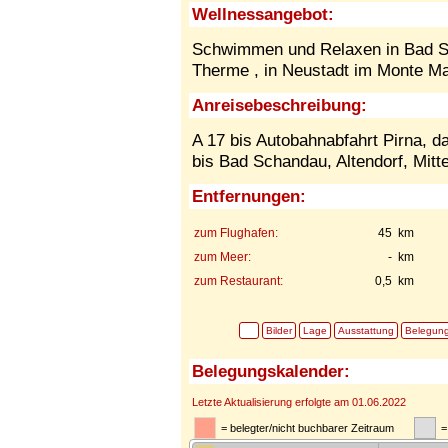
Wellnessangebot:
Schwimmen und Relaxen in Bad S
Therme , in Neustadt im Monte Mar
Anreisebeschreibung:
A 17 bis Autobahnabfahrt Pirna, da
bis Bad Schandau, Altendorf, Mitte
Entfernungen:
zum Flughafen:
45 km
zum Meer:
- km
zum Restaurant:
0,5 km
Bilder
Lage
Ausstattung
Belegun
Belegungskalender:
Letzte Aktualisierung erfolgte am 01.06.2022
= belegter/nicht buchbarer Zeitraum
=