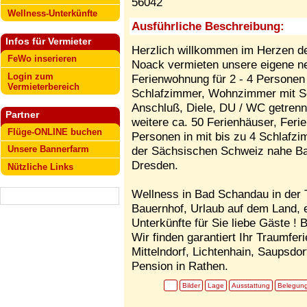
56042
Wellness-Unterkünfte
Ausführliche Beschreibung:
Infos für Vermieter
Herzlich willkommen im Herzen de
FeWo inserieren
Noack vermieten unsere eigene ne
Login zum
Ferienwohnung für 2 - 4 Personen 
Vermieterbereich
Schlafzimmer, Wohnzimmer mit So
Anschluß, Diele, DU / WC getrennt
Partner
weitere ca. 50 Ferienhäuser, Fer
Flüge-ONLINE buchen
Personen in mit bis zu 4 Schlafzi
Unsere Bannerfarm
der Sächsischen Schweiz nahe Ba
Dresden.
Nützliche Links
Wellness in Bad Schandau in der
Bauernhof, Urlaub auf dem Land, e
Unterkünfte für Sie liebe Gäste ! B
Wir finden garantiert Ihr Traumfer
Mittelndorf, Lichtenhain, Saupsdor
Pension in Rathen.
Bilder
Lage
Ausstattung
Belegun