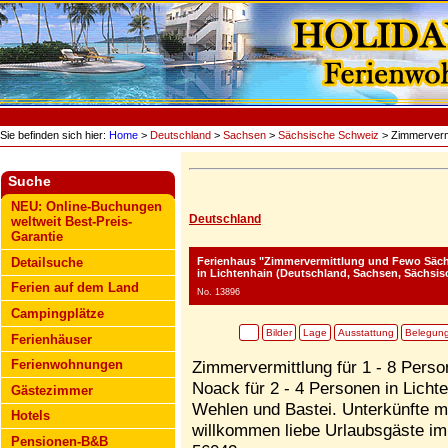
Sie befinden sich hier:
Home
>
Deutschland
>
Sachsen
>
Sächsische Schweiz
> Zimmerverm
Suche
NEU: Online-Buchungen
Deutschland
weltweit Best-Preis-
Garantie
Ferienhaus "Zimmervermittlung und Fewo Säc
Detailsuche
in Lichtenhain (Deutschland, Sachsen, Sächsi
Ferien auf dem Land
No. 13896
Campingplätze
Bilder
Lage
Ausstattung
Belegun
Ferienhäuser
Ferienwohnungen
Zimmervermittlung für 1 - 8 Pers
Noack für 2 - 4 Personen in Licht
Gästezimmer
Wehlen und Bastei. Unterkünfte mi
Hotels
willkommen liebe Urlaubsgäste im 
Pensionen-B&B