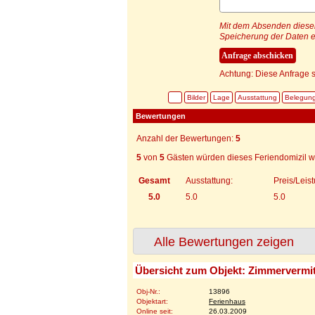
Mit dem Absenden dieser 
Speicherung der Daten e
Achtung: Diese Anfrage s
Bilder
Lage
Ausstattung
Belegun
Bewertungen
Anzahl der Bewertungen:
5
5
von
5
Gästen würden dieses Feriendomizil w
Gesamt
Ausstattung:
Preis/Leis
5.0
5.0
5.0
Alle Bewertungen zeigen
Übersicht zum Objekt: Zimmervermi
Obj-Nr.:
13896
Objektart:
Ferienhaus
Online seit:
26.03.2009