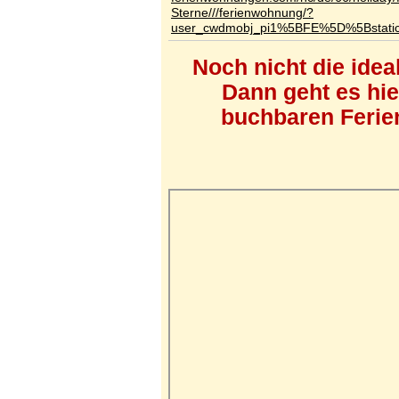
Sterne///ferienwohnung/?
user_cwdmobj_pi1%5BFE%5D%5Bstat
Noch nicht die ide
Dann geht es hi
buchbaren Ferien