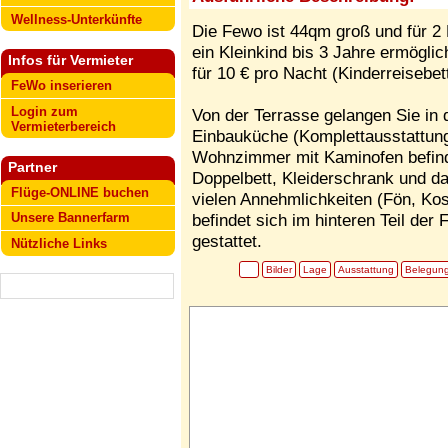
Wellness-Unterkünfte
Die Fewo ist 44qm groß und für 2 
ein Kleinkind bis 3 Jahre ermöglic
Infos für Vermieter
für 10 € pro Nacht (Kinderreisebet
FeWo inserieren
Login zum
Von der Terrasse gelangen Sie in
Vermieterbereich
Einbauküche (Komplettausstattung
Wohnzimmer mit Kaminofen befind
Partner
Doppelbett, Kleiderschrank und 
Flüge-ONLINE buchen
vielen Annehmlichkeiten (Fön, Kos
Unsere Bannerfarm
befindet sich im hinteren Teil der
gestattet.
Nützliche Links
Bilder
Lage
Ausstattung
Belegun