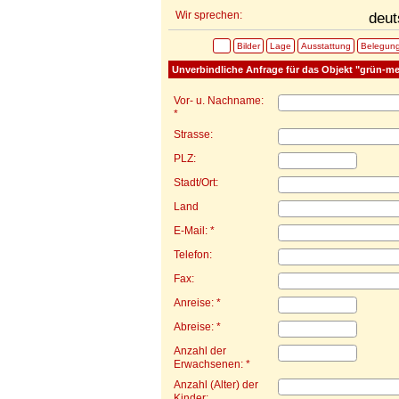
Wir sprechen:
deut
Bilder
Lage
Ausstattung
Belegun
Unverbindliche Anfrage für das Objekt "grün-med
Vor- u. Nachname:
*
Strasse:
PLZ:
Stadt/Ort:
Land
E-Mail: *
Telefon:
Fax:
Anreise: *
Abreise: *
Anzahl der
Erwachsenen: *
Anzahl (Alter) der
Kinder: