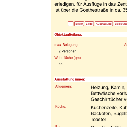
erledigen, für Ausflüge in das Ze
ist über die Goethestraße in ca. 3
Bilder
Lage
Ausstattung
Belegun
Objektaufteilung:
max. Belegung:
A
2 Personen
Wohnfläche (qm):
44
Ausstattung innen:
Allgemein:
Heizung, Kamin, 
Bettwäsche vorh
Geschirrtücher 
Küche:
Küchenzeile, Küh
Backofen, Bügelb
Toaster
Bad: