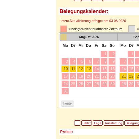
Belegungskalender:
Letzte Aktualisierung erfolgte am 03.08.2026
= belegter/nicht buchbarer Zeitraum
=
August
2026
Se
Mo
Di
Mi
Do
Fr
Sa
So
Mo
Di
M
1
2
1
3
4
5
6
7
8
9
7
8
10
11
12
13
14
15
16
14
15
1
17
18
19
20
21
22
23
21
22
2
24
25
26
27
28
29
30
28
29
3
31
heute
Bilder
Lage
Ausstattung
Belegun
Preise: