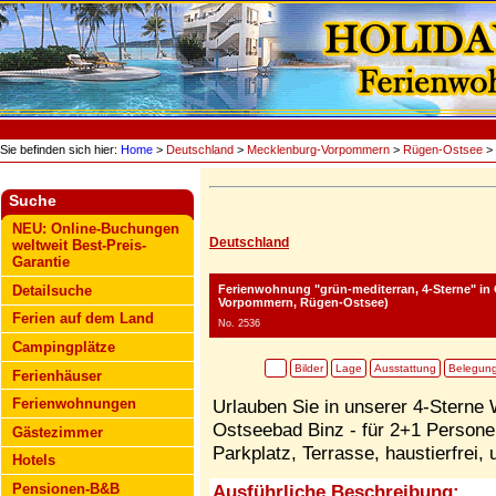
Sie befinden sich hier:
Home
>
Deutschland
>
Mecklenburg-Vorpommern
>
Rügen-Ostsee
> 
Suche
NEU: Online-Buchungen
Deutschland
weltweit Best-Preis-
Garantie
Ferienwohnung "grün-mediterran, 4-Sterne"
in 
Detailsuche
Vorpommern, Rügen-Ostsee)
Ferien auf dem Land
No. 2536
Campingplätze
Bilder
Lage
Ausstattung
Belegun
Ferienhäuser
Ferienwohnungen
Urlauben Sie in unserer 4-Sterne
Ostseebad Binz - für 2+1 Personen
Gästezimmer
Parkplatz, Terrasse, haustierfrei,
Hotels
Pensionen-B&B
Ausführliche Beschreibung: