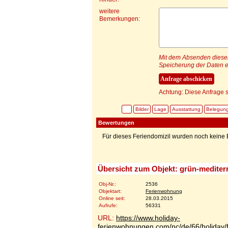
weitere
Bemerkungen:
Mit dem Absenden dieser 
Speicherung der Daten e
Achtung: Diese Anfrage s
Bilder
Lage
Ausstattung
Belegun
Bewertungen
Für dieses Feriendomizil wurden noch kein
Übersicht zum Objekt: grün-mediterr
Obj-Nr.:
2536
Objektart:
Ferienwohnung
Online seit:
28.03.2015
Aufrufe:
56331
URL:
https://www.holiday-
ferienwohnungen.com/nc/de/66/holiday/