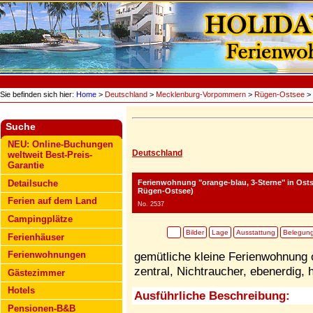
Sie befinden sich hier:
Home
>
Deutschland
>
Mecklenburg-Vorpommern
>
Rügen-Ostsee
> 
Suche
NEU: Online-Buchungen
Deutschland
weltweit Best-Preis-
Garantie
Ferienwohnung "orange-blau, 3-Sterne"
in Ost
Detailsuche
Rügen-Ostsee)
Ferien auf dem Land
No. 2537
Campingplätze
Bilder
Lage
Ausstattung
Belegun
Ferienhäuser
Ferienwohnungen
gemütliche kleine Ferienwohnung 
zentral, Nichtraucher, ebenerdig, h
Gästezimmer
Hotels
Ausführliche Beschreibung:
Pensionen-B&B