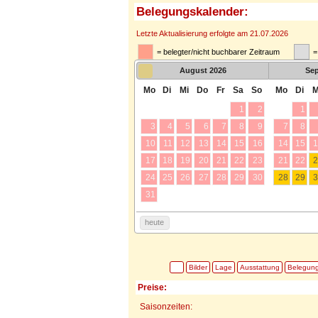
Belegungskalender:
Letzte Aktualisierung erfolgte am 21.07.2026
= belegter/nicht buchbarer Zeitraum
=
August
2026
Se
Mo
Di
Mi
Do
Fr
Sa
So
Mo
Di
M
1
2
1
3
4
5
6
7
8
9
7
8
10
11
12
13
14
15
16
14
15
1
17
18
19
20
21
22
23
21
22
2
24
25
26
27
28
29
30
28
29
3
31
heute
Bilder
Lage
Ausstattung
Belegun
Preise:
Saisonzeiten: