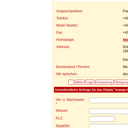
Ansprechpartner:
Fr
Telefon:
+4
Mobil-Telefon:
+4
Fax:
+4
Homepage:
htt
Adresse:
Dol
18
De
Bundesland / Provinz:
Me
Wir sprechen:
deu
Bilder
Lage
Ausstattung
Belegun
Unverbindliche Anfrage für das Objekt "orange-b
Vor- u. Nachname:
*
Strasse:
PLZ:
Stadt/Ort: