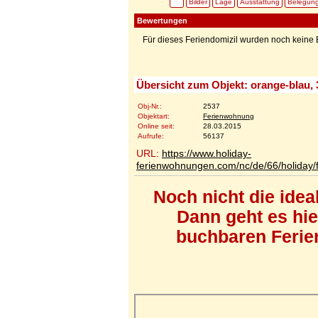
Bilder
Lage
Ausstattung
Belegun
Bewertungen
Für dieses Feriendomizil wurden noch kein
Übersicht zum Objekt: orange-blau, 
Obj-Nr.:
2537
Objektart:
Ferienwohnung
Online seit:
28.03.2015
Aufrufe:
56137
URL:
https://www.holiday-
ferienwohnungen.com/nc/de/66/holiday/
Noch nicht die ide
Dann geht es hi
buchbaren Ferien