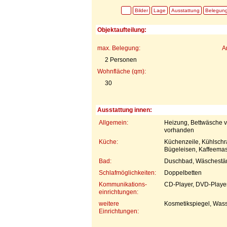
Bilder
Lage
Ausstattung
Belegun
Objektaufteilung:
max. Belegung:
A
2 Personen
Wohnfläche (qm):
30
Ausstattung innen:
Allgemein:
Heizung, Bettwäsche v
vorhanden
Küche:
Küchenzeile, Kühlschr
Bügeleisen, Kaffeemas
Bad:
Duschbad, Wäschestä
Schlafmöglichkeiten:
Doppelbetten
Kommunikations-
CD-Player, DVD-Player,
einrichtungen:
weitere
Kosmetikspiegel, Wass
Einrichtungen: