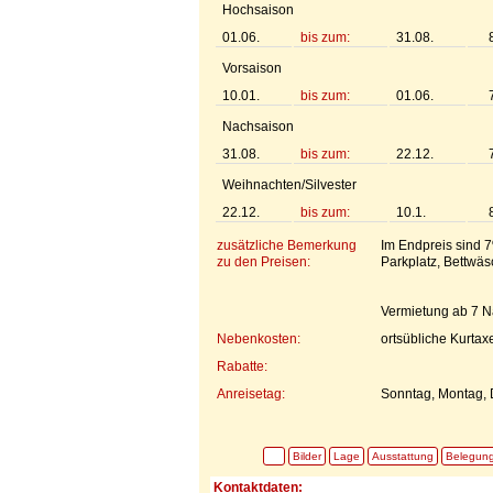
Hochsaison
01.06.
bis zum:
31.08.
Vorsaison
10.01.
bis zum:
01.06.
Nachsaison
31.08.
bis zum:
22.12.
Weihnachten/Silvester
22.12.
bis zum:
10.1.
zusätzliche Bemerkung
Im Endpreis sind 
zu den Preisen:
Parkplatz, Bettwä
Vermietung ab 7 N
Nebenkosten:
ortsübliche Kurtax
Rabatte:
Anreisetag:
Sonntag, Montag, D
Bilder
Lage
Ausstattung
Belegun
Kontaktdaten: